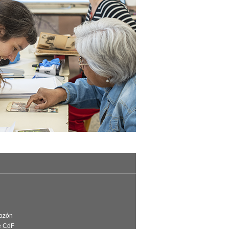
Razón
e CdF