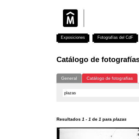
Exposiciones
Fotografías del CdF
Catálogo de fotografía
General
Catálogo de fotografías
Resultados
1
-
1
de
1
para
plazas