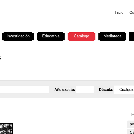
Inicio
Qu
Investigación
Educativa
Catálogo
Mediateca
s
Año exacto:
Década:
F
pl
Ca