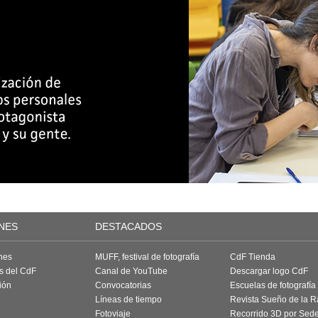
NES
DESTACADOS
nes
MUFF, festival de fotografía
CdF Tienda
as del CdF
Canal de YouTube
Descargar logo CdF
ión
Convocatorias
Escuelas de fotografía
Líneas de tiempo
Revista Sueño de la 
Fotoviaje
Recorrido 3D por Sed