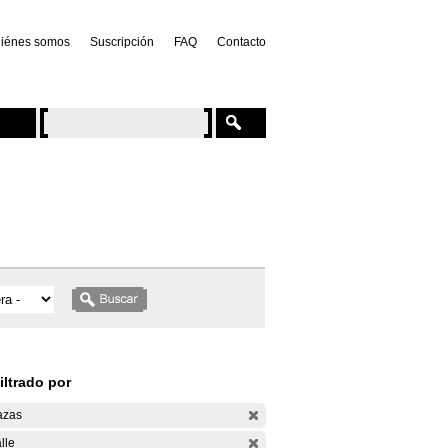
iénes somos
Suscripción
FAQ
Contacto
iltrado por
azas
lle