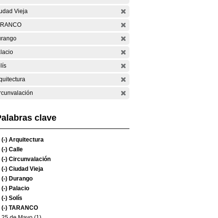
udad Vieja
ARANCO
rango
lacio
lís
quitectura
rcunvalación
alabras clave
(-)
Arquitectura
(-)
Calle
(-)
Circunvalación
(-)
Ciudad Vieja
(-)
Durango
(-)
Palacio
(-)
Solís
(-)
TARANCO
25 de Mayo (1)