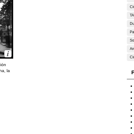
Ci
T
Du
Pa
So
Ar
Ci
ción
ha, la
P