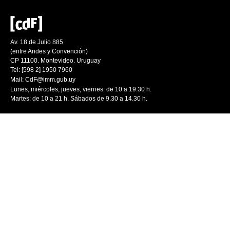
Av. 18 de Julio 885
(entre Andes y Convención)
CP 11100. Montevideo. Uruguay
Tel: [598 2] 1950 7960
Mail:
CdF@imm.gub.uy
Lunes, miércoles, jueves, viernes: de 10 a 19.30 h.
Martes: de 10 a 21 h. Sábados de 9.30 a 14.30 h.