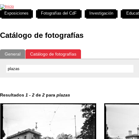
Exposiciones
Fotografías del CdF
Investigación
Educat
Catálogo de fotografías
General
Catálogo de fotografías
Resultados
1
-
2
de
2
para
plazas