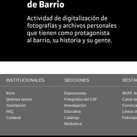
INSTITUCIONALES
SECCIONES
DESTA
Inicio
Exposiciones
MUFF, fes
Quiénes somos
Fotografías del CdF
Canal d
Suscripción
Investigación
Convoca
FAQ
Educativa
Líneas d
Contacto
Catálogo
Fotoviaj
Mediateca