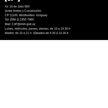
Av. 18 de Julio 885
(entre Andes y Convención)
CP 11100. Montevideo. Uruguay
Tel: [598 2] 1950 7960
Mail:
CdF@imm.gub.uy
Lunes, miércoles, jueves, viernes: de 10 a 19.30 h.
Martes: de 10 a 21 h. Sábados de 9.30 a 14.30 h.