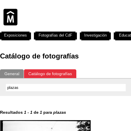
Exposiciones
Fotografías del CdF
Investigación
Educat
Catálogo de fotografías
General
Catálogo de fotografías
Resultados
1
-
1
de
1
para
plazas