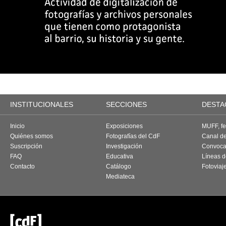
INSTITUCIONALES
SECCIONES
DESTA
Inicio
Exposiciones
MUFF, fes
Quiénes somos
Fotografías del CdF
Canal d
Suscripción
Investigación
Convoca
FAQ
Educativa
Líneas d
Contacto
Catálogo
Fotoviaj
Mediateca