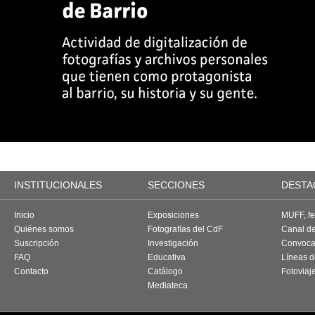
INSTITUCIONALES
SECCIONES
DESTA
Inicio
Exposiciones
MUFF, fes
Quiénes somos
Fotografías del CdF
Canal d
Suscripción
Investigación
Convoca
FAQ
Educativa
Líneas d
Contacto
Catálogo
Fotoviaj
Mediateca