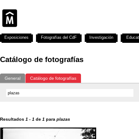
Exposiciones
Fotografías del CdF
Investigación
Educat
Catálogo de fotografías
General
Catálogo de fotografías
Resultados
1
-
1
de
1
para
plazas