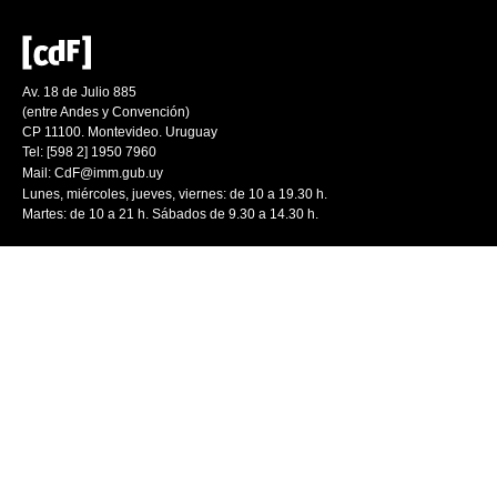
Av. 18 de Julio 885
(entre Andes y Convención)
CP 11100. Montevideo. Uruguay
Tel: [598 2] 1950 7960
Mail:
CdF@imm.gub.uy
Lunes, miércoles, jueves, viernes: de 10 a 19.30 h.
Martes: de 10 a 21 h. Sábados de 9.30 a 14.30 h.