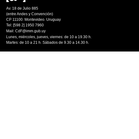
Av. 18 de Julio 885
(entre Andes y Convención)
CP 11100. Montevideo. Uruguay
Tel: [598 2] 1950 7960
Mail:
CdF@imm.gub.uy
Lunes, miércoles, jueves, viernes: de 10 a 19.30 h.
Martes: de 10 a 21 h. Sábados de 9.30 a 14.30 h.