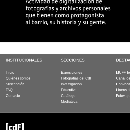
INSTITUCIONALES
SECCIONES
DESTA
Inicio
Exposiciones
MUFF, fes
Quiénes somos
Fotografías del CdF
Canal d
Suscripción
Investigación
Convoca
FAQ
Educativa
Líneas d
Contacto
Catálogo
Fotoviaj
Mediateca