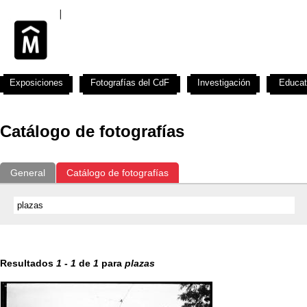
Exposiciones
Fotografías del CdF
Investigación
Educat
Catálogo de fotografías
General
Catálogo de fotografías
Resultados
1
-
1
de
1
para
plazas