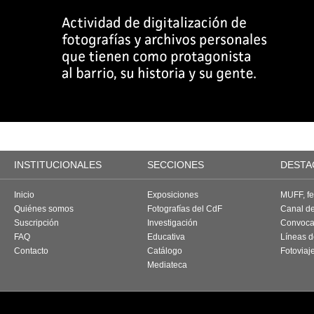
INSTITUCIONALES
SECCIONES
DESTA
Inicio
Exposiciones
MUFF, fes
Quiénes somos
Fotografías del CdF
Canal d
Suscripción
Investigación
Convoca
FAQ
Educativa
Líneas d
Contacto
Catálogo
Fotoviaj
Mediateca