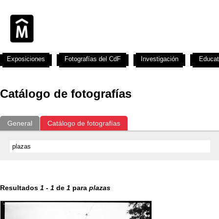
Exposiciones
Fotografías del CdF
Investigación
Educat
Catálogo de fotografías
General
Catálogo de fotografías
Resultados
1
-
1
de
1
para
plazas