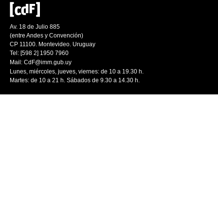
Av. 18 de Julio 885
(entre Andes y Convención)
CP 11100. Montevideo. Uruguay
Tel: [598 2] 1950 7960
Mail:
CdF@imm.gub.uy
Lunes, miércoles, jueves, viernes: de 10 a 19.30 h.
Martes: de 10 a 21 h. Sábados de 9.30 a 14.30 h.