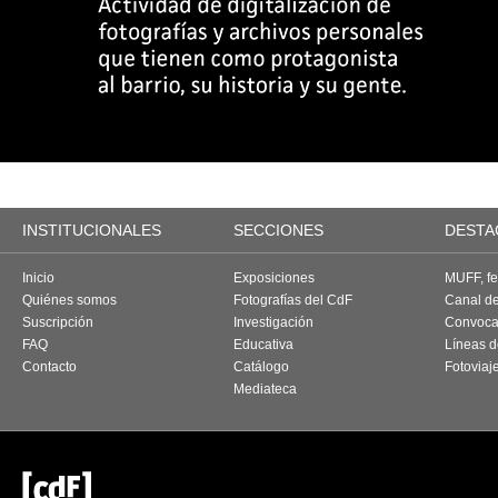
INSTITUCIONALES
SECCIONES
DESTA
Inicio
Exposiciones
MUFF, fes
Quiénes somos
Fotografías del CdF
Canal d
Suscripción
Investigación
Convoca
FAQ
Educativa
Líneas d
Contacto
Catálogo
Fotoviaj
Mediateca