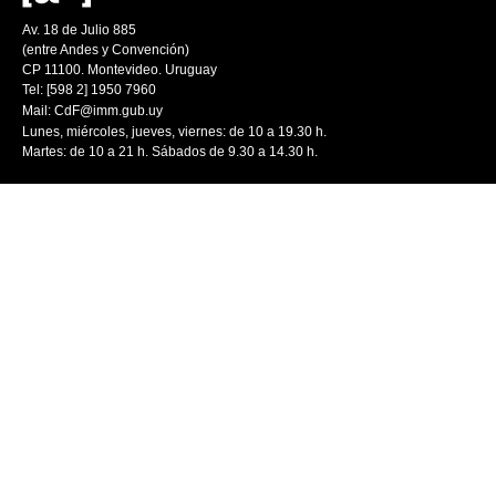
Av. 18 de Julio 885
(entre Andes y Convención)
CP 11100. Montevideo. Uruguay
Tel: [598 2] 1950 7960
Mail:
CdF@imm.gub.uy
Lunes, miércoles, jueves, viernes: de 10 a 19.30 h.
Martes: de 10 a 21 h. Sábados de 9.30 a 14.30 h.