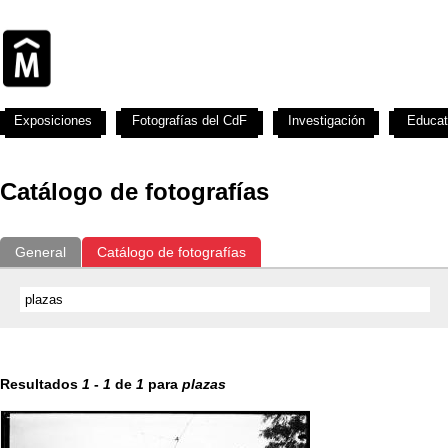
Exposiciones
Fotografías del CdF
Investigación
Educat
Catálogo de fotografías
General
Catálogo de fotografías
Resultados
1
-
1
de
1
para
plazas