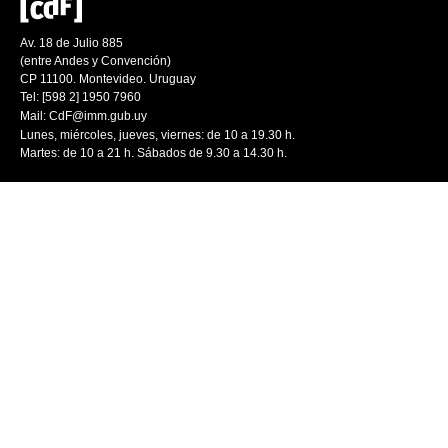
Av. 18 de Julio 885
(entre Andes y Convención)
CP 11100. Montevideo. Uruguay
Tel: [598 2] 1950 7960
Mail:
CdF@imm.gub.uy
Lunes, miércoles, jueves, viernes: de 10 a 19.30 h.
Martes: de 10 a 21 h. Sábados de 9.30 a 14.30 h.