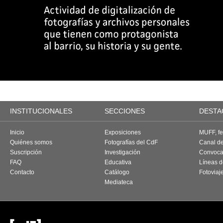
INSTITUCIONALES
SECCIONES
DESTA
Inicio
Exposiciones
MUFF, fes
Quiénes somos
Fotografías del CdF
Canal d
Suscripción
Investigación
Convoca
FAQ
Educativa
Líneas d
Contacto
Catálogo
Fotoviaj
Mediateca