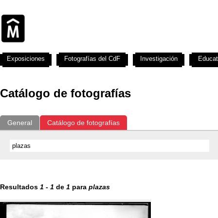
Exposiciones
Fotografías del CdF
Investigación
Educat
Catálogo de fotografías
General
Catálogo de fotografías
Resultados
1
-
1
de
1
para
plazas