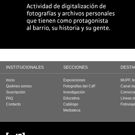
INSTITUCIONALES
SECCIONES
DESTA
Inicio
Exposiciones
MUFF, fes
Quiénes somos
Fotografías del CdF
Canal d
Suscripción
Investigación
Convoca
FAQ
Educativa
Líneas d
Contacto
Catálogo
Fotoviaj
Mediateca