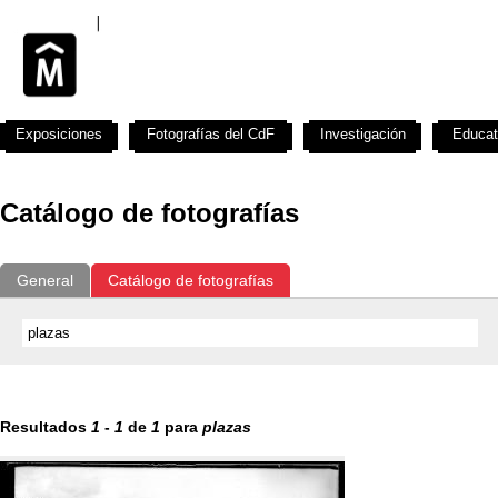
Exposiciones
Fotografías del CdF
Investigación
Educat
Catálogo de fotografías
General
Catálogo de fotografías
Resultados
1
-
1
de
1
para
plazas