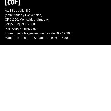
Av. 18 de Julio 885
(entre Andes y Convención)
CP 11100. Montevideo. Uruguay
Tel: [598 2] 1950 7960
Mail:
CdF@imm.gub.uy
Lunes, miércoles, jueves, viernes: de 10 a 19.30 h.
Martes: de 10 a 21 h. Sábados de 9.30 a 14.30 h.