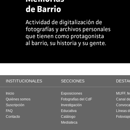
INSTITUCIONALES
SECCIONES
DESTA
Inicio
Exposiciones
MUFF, fes
Quiénes somos
Fotografías del CdF
Canal d
Suscripción
Investigación
Convoca
FAQ
Educativa
Líneas d
Contacto
Catálogo
Fotoviaj
Mediateca