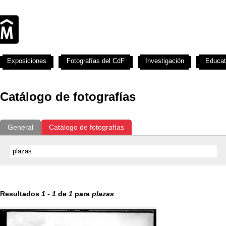
Exposiciones
Fotografías del CdF
Investigación
Educat
Catálogo de fotografías
General
Catálogo de fotografías
Resultados
1
-
1
de
1
para
plazas