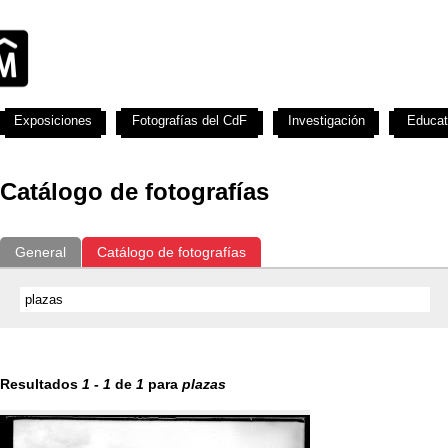
Exposiciones
Fotografías del CdF
Investigación
Educat
Catálogo de fotografías
General
Catálogo de fotografías
Resultados
1
-
1
de
1
para
plazas