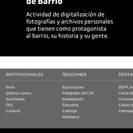
INSTITUCIONALES
SECCIONES
DESTA
Inicio
Exposiciones
MUFF, fes
Quiénes somos
Fotografías del CdF
Canal d
Suscripción
Investigación
Convoca
FAQ
Educativa
Líneas d
Contacto
Catálogo
Fotoviaj
Mediateca