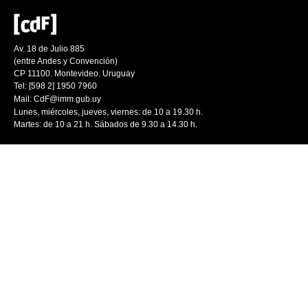
Av. 18 de Julio 885
(entre Andes y Convención)
CP 11100. Montevideo. Uruguay
Tel: [598 2] 1950 7960
Mail:
CdF@imm.gub.uy
Lunes, miércoles, jueves, viernes: de 10 a 19.30 h.
Martes: de 10 a 21 h. Sábados de 9.30 a 14.30 h.