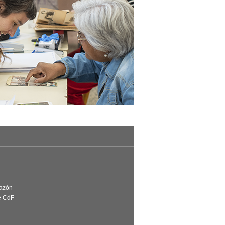
Razón
e CdF