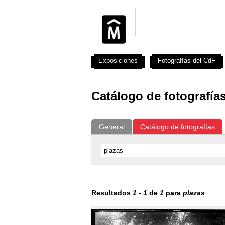
Exposiciones
Fotografías del CdF
Catálogo de fotografía
General
Catálogo de fotografías
Resultados
1
-
1
de
1
para
plazas