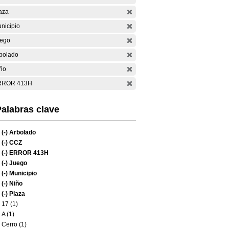
aza
nicipio
ego
bolado
ño
RROR 413H
alabras clave
(-)
Arbolado
(-)
CCZ
(-)
ERROR 413H
(-)
Juego
(-)
Municipio
(-)
Niño
(-)
Plaza
17 (1)
A (1)
Cerro (1)