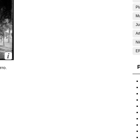
Pl
Mu
Ju
Ar
Ni
E
P
rro.