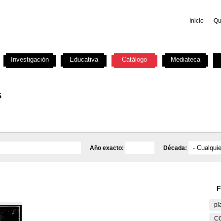
Inicio
Qu
Investigación
Educativa
Catálogo
Mediateca
s
Año exacto:
Década:
F
pl
C