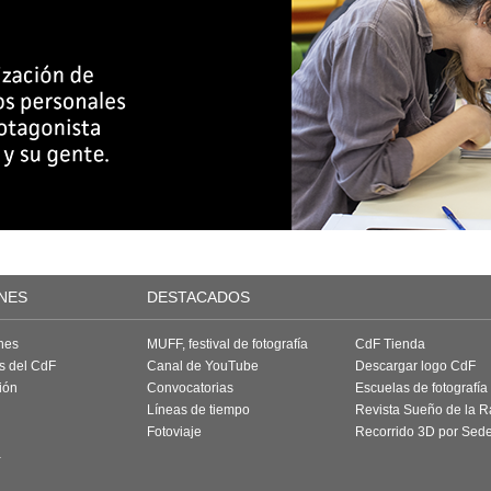
NES
DESTACADOS
nes
MUFF, festival de fotografía
CdF Tienda
as del CdF
Canal de YouTube
Descargar logo CdF
ión
Convocatorias
Escuelas de fotografía
Líneas de tiempo
Revista Sueño de la 
Fotoviaje
Recorrido 3D por Sed
a