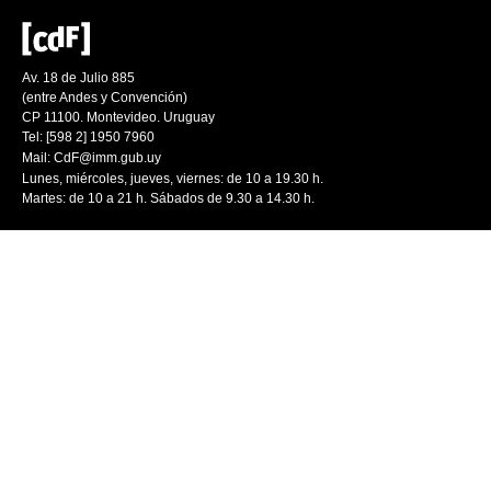
Av. 18 de Julio 885
(entre Andes y Convención)
CP 11100. Montevideo. Uruguay
Tel: [598 2] 1950 7960
Mail:
CdF@imm.gub.uy
Lunes, miércoles, jueves, viernes: de 10 a 19.30 h.
Martes: de 10 a 21 h. Sábados de 9.30 a 14.30 h.