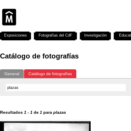
Exposiciones
Fotografías del CdF
Investigación
Educat
Catálogo de fotografías
General
Catálogo de fotografías
Resultados
1
-
1
de
1
para
plazas