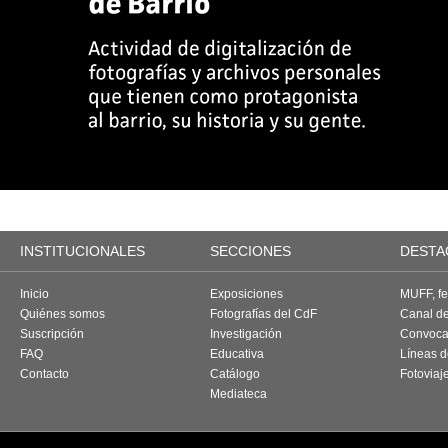
INSTITUCIONALES
SECCIONES
DESTA
Inicio
Exposiciones
MUFF, fes
Quiénes somos
Fotografías del CdF
Canal d
Suscripción
Investigación
Convoca
FAQ
Educativa
Líneas d
Contacto
Catálogo
Fotoviaj
Mediateca