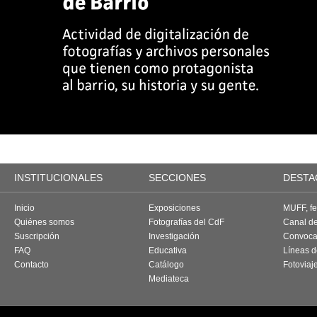
INSTITUCIONALES
SECCIONES
DESTA
Inicio
Exposiciones
MUFF, fes
Quiénes somos
Fotografías del CdF
Canal d
Suscripción
Investigación
Convoca
FAQ
Educativa
Líneas d
Contacto
Catálogo
Fotoviaj
Mediateca