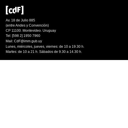
Av. 18 de Julio 885
(entre Andes y Convención)
CP 11100. Montevideo. Uruguay
Tel: [598 2] 1950 7960
Mail:
CdF@imm.gub.uy
Lunes, miércoles, jueves, viernes: de 10 a 19.30 h.
Martes: de 10 a 21 h. Sábados de 9.30 a 14.30 h.