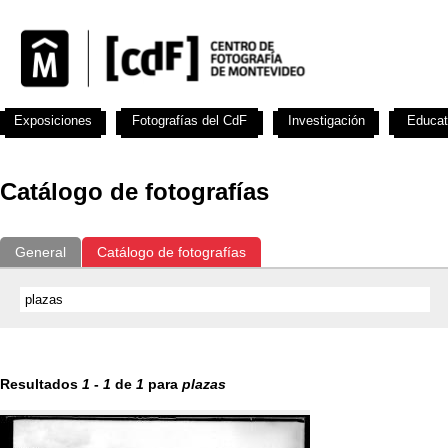
Exposiciones
Fotografías del CdF
Investigación
Educat
Catálogo de fotografías
General
Catálogo de fotografías
Resultados
1
-
1
de
1
para
plazas