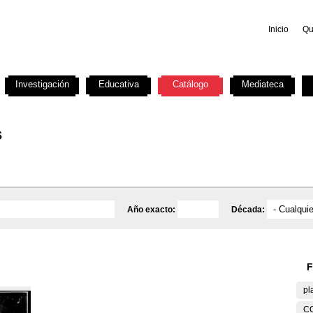
Inicio
Qu
Investigación
Educativa
Catálogo
Mediateca
s
Año exacto:
Década:
F
pl
C