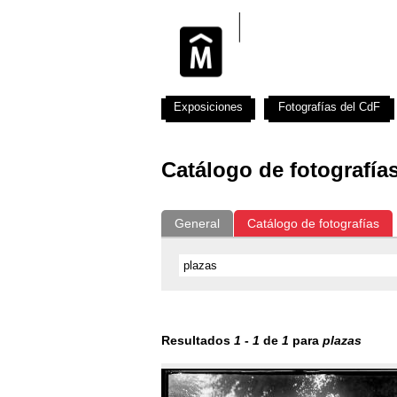
Exposiciones
Fotografías del CdF
Catálogo de fotografía
General
Catálogo de fotografías
Resultados
1
-
1
de
1
para
plazas