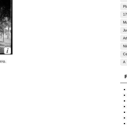
Pl
17
Mu
Ju
Ar
Ni
Ce
rro.
A
P