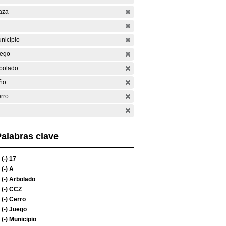
aza
nicipio
ego
bolado
ño
rro
alabras clave
(-)
17
(-)
A
(-)
Arbolado
(-)
CCZ
(-)
Cerro
(-)
Juego
(-)
Municipio