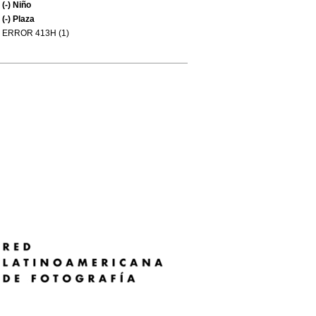
(-)
Niño
(-)
Plaza
ERROR 413H (1)