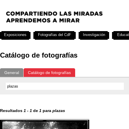
Exposiciones
Fotografías del CdF
Investigación
Educat
Catálogo de fotografías
General
Catálogo de fotografías
Resultados
1
-
1
de
1
para
plazas