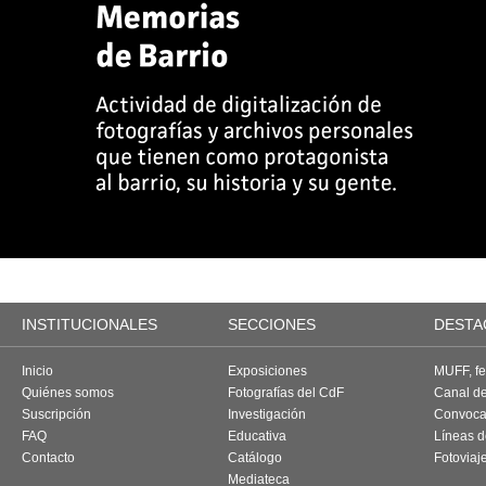
INSTITUCIONALES
SECCIONES
DESTA
Inicio
Exposiciones
MUFF, fes
Quiénes somos
Fotografías del CdF
Canal d
Suscripción
Investigación
Convoca
FAQ
Educativa
Líneas d
Contacto
Catálogo
Fotoviaj
Mediateca