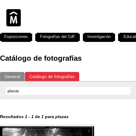
Exposiciones
Fotografías del CdF
Investigación
Educat
Catálogo de fotografías
General
Catálogo de fotografías
Resultados
1
-
1
de
1
para
plazas