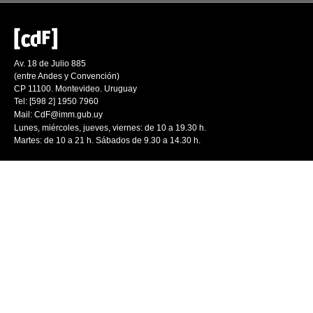
Av. 18 de Julio 885
(entre Andes y Convención)
CP 11100. Montevideo. Uruguay
Tel: [598 2] 1950 7960
Mail:
CdF@imm.gub.uy
Lunes, miércoles, jueves, viernes: de 10 a 19.30 h.
Martes: de 10 a 21 h. Sábados de 9.30 a 14.30 h.