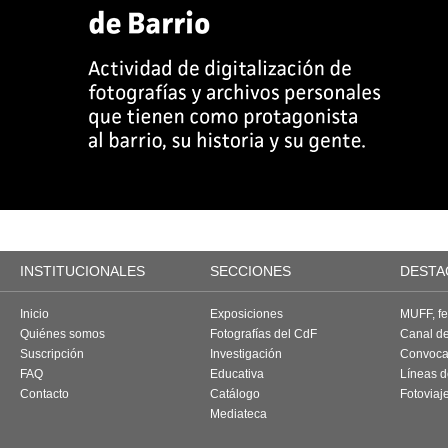
INSTITUCIONALES
SECCIONES
DESTA
Inicio
Exposiciones
MUFF, fes
Quiénes somos
Fotografías del CdF
Canal d
Suscripción
Investigación
Convoca
FAQ
Educativa
Líneas d
Contacto
Catálogo
Fotoviaj
Mediateca