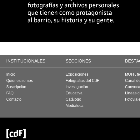
INSTITUCIONALES
SECCIONES
DESTA
Inicio
Exposiciones
MUFF, fes
Quiénes somos
Fotografías del CdF
Canal d
Suscripción
Investigación
Convoca
FAQ
Educativa
Líneas d
Contacto
Catálogo
Fotoviaj
Mediateca