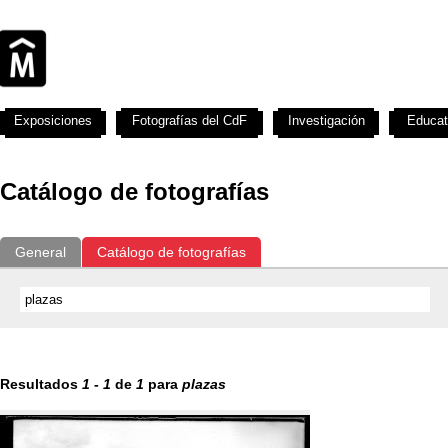
Exposiciones
Fotografías del CdF
Investigación
Educat
Catálogo de fotografías
General
Catálogo de fotografías
Resultados
1
-
1
de
1
para
plazas