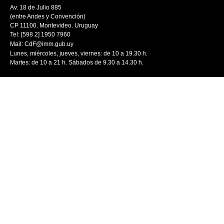
Av. 18 de Julio 885
(entre Andes y Convención)
CP 11100. Montevideo. Uruguay
Tel: [598 2] 1950 7960
Mail:
CdF@imm.gub.uy
Lunes, miércoles, jueves, viernes: de 10 a 19.30 h.
Martes: de 10 a 21 h. Sábados de 9.30 a 14.30 h.