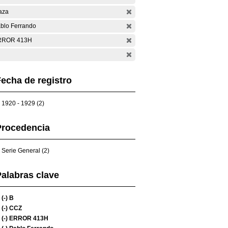
aza
blo Ferrando
RROR 413H
echa de registro
1920 - 1929 (2)
Procedencia
Serie General (2)
alabras clave
(-)
B
(-)
CCZ
(-)
ERROR 413H