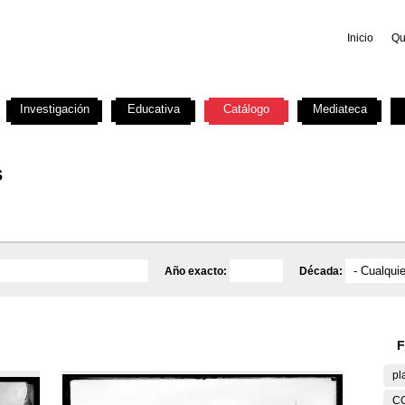
Inicio
Qu
Investigación
Educativa
Catálogo
Mediateca
s
Año exacto:
Década:
F
pl
C