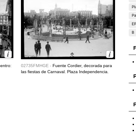
Pl
Pa
E
B
F
entro:
02735FMHGE -
Fuente Cordier, decorada para
las fiestas de Carnaval. Plaza Independencia.
P