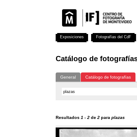
Exposiciones
Fotografías del CdF
Catálogo de fotografía
General
Catálogo de fotografías
Resultados
1
-
2
de
2
para
plazas