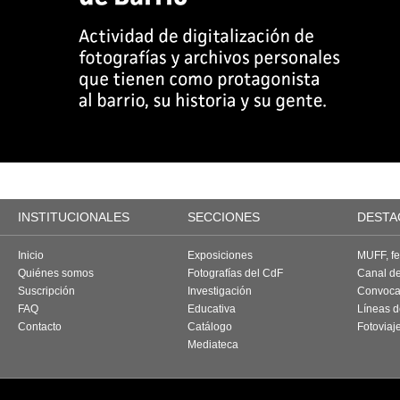
INSTITUCIONALES
SECCIONES
DESTA
Inicio
Exposiciones
MUFF, fes
Quiénes somos
Fotografías del CdF
Canal d
Suscripción
Investigación
Convoca
FAQ
Educativa
Líneas d
Contacto
Catálogo
Fotoviaj
Mediateca