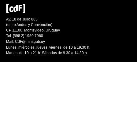
Av. 18 de Julio 885
(entre Andes y Convención)
CP 11100. Montevideo. Uruguay
Tel: [598 2] 1950 7960
Mail:
CdF@imm.gub.uy
Lunes, miércoles, jueves, viernes: de 10 a 19.30 h.
Martes: de 10 a 21 h. Sábados de 9.30 a 14.30 h.