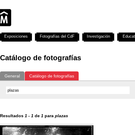
Exposiciones
Fotografías del CdF
Investigación
Educat
Catálogo de fotografías
General
Catálogo de fotografías
Resultados
1
-
1
de
1
para
plazas