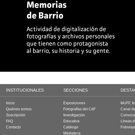
INSTITUCIONALES
SECCIONES
DESTA
Inicio
Exposiciones
MUFF, fes
Quiénes somos
Fotografías del CdF
Canal d
Suscripción
Investigación
Convoca
FAQ
Educativa
Líneas d
Contacto
Catálogo
Fotoviaj
Mediateca