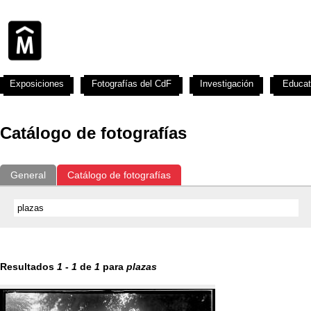
Exposiciones
Fotografías del CdF
Investigación
Educat
Catálogo de fotografías
General
Catálogo de fotografías
Resultados
1
-
1
de
1
para
plazas