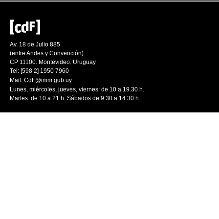
Av. 18 de Julio 885
(entre Andes y Convención)
CP 11100. Montevideo. Uruguay
Tel: [598 2] 1950 7960
Mail:
CdF@imm.gub.uy
Lunes, miércoles, jueves, viernes: de 10 a 19.30 h.
Martes: de 10 a 21 h. Sábados de 9.30 a 14.30 h.