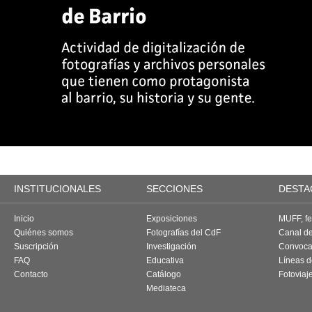
INSTITUCIONALES
SECCIONES
DESTA
Inicio
Exposiciones
MUFF, fes
Quiénes somos
Fotografías del CdF
Canal d
Suscripción
Investigación
Convoca
FAQ
Educativa
Líneas d
Contacto
Catálogo
Fotoviaj
Mediateca