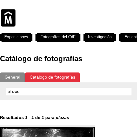
Exposiciones
Fotografías del CdF
Investigación
Educat
Catálogo de fotografías
General
Catálogo de fotografías
Resultados
1
-
1
de
1
para
plazas