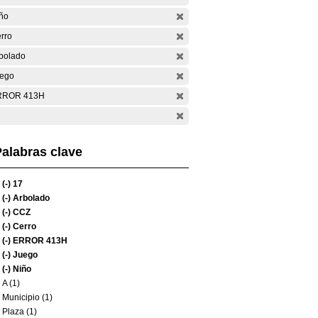
ño
rro
bolado
ego
RROR 413H
alabras clave
(-)
17
(-)
Arbolado
(-)
CCZ
(-)
Cerro
(-)
ERROR 413H
(-)
Juego
(-)
Niño
A (1)
Municipio (1)
Plaza (1)