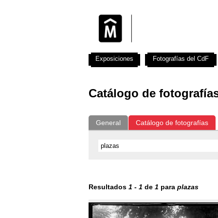
Exposiciones
Fotografías del CdF
Catálogo de fotografía
General
Catálogo de fotografías
Resultados
1
-
1
de
1
para
plazas