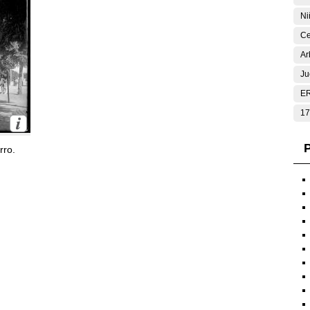
Ni
Ce
Ar
Ju
E
17
P
rro.