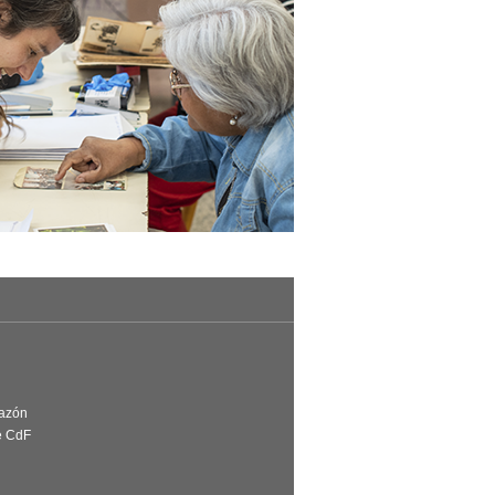
Razón
e CdF