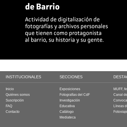
INSTITUCIONALES
SECCIONES
DESTA
Inicio
Exposiciones
MUFF, fes
Quiénes somos
Fotografías del CdF
Canal d
Suscripción
Investigación
Convoca
FAQ
Educativa
Líneas d
Contacto
Catálogo
Fotoviaj
Mediateca