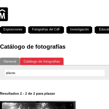
Exposiciones
Fotografías del CdF
Investigación
Educat
Catálogo de fotografías
General
Catálogo de fotografías
Resultados
1
-
1
de
1
para
plazas