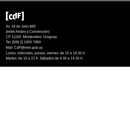
Av. 18 de Julio 885
(entre Andes y Convención)
CP 11100. Montevideo. Uruguay
Tel: [598 2] 1950 7960
Mail:
CdF@imm.gub.uy
Lunes, miércoles, jueves, viernes: de 10 a 19.30 h.
Martes: de 10 a 21 h. Sábados de 9.30 a 14.30 h.