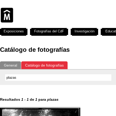
Exposiciones
Fotografías del CdF
Investigación
Educat
Catálogo de fotografías
General
Catálogo de fotografías
Resultados
1
-
1
de
1
para
plazas