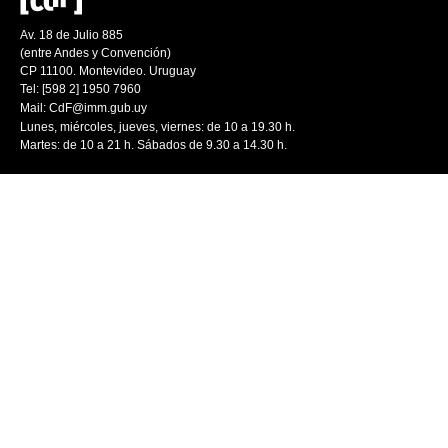
Av. 18 de Julio 885
(entre Andes y Convención)
CP 11100. Montevideo. Uruguay
Tel: [598 2] 1950 7960
Mail:
CdF@imm.gub.uy
Lunes, miércoles, jueves, viernes: de 10 a 19.30 h.
Martes: de 10 a 21 h. Sábados de 9.30 a 14.30 h.