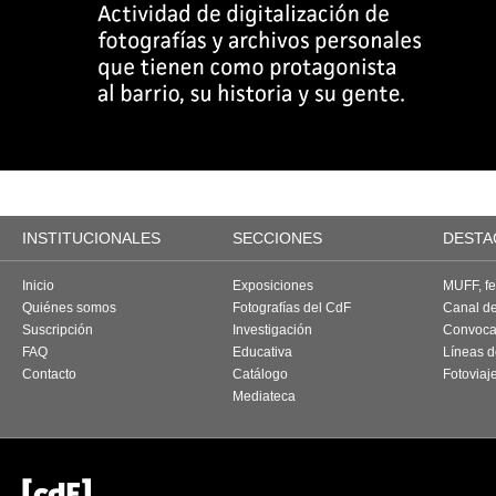
INSTITUCIONALES
SECCIONES
DESTA
Inicio
Exposiciones
MUFF, fes
Quiénes somos
Fotografías del CdF
Canal d
Suscripción
Investigación
Convoca
FAQ
Educativa
Líneas d
Contacto
Catálogo
Fotoviaj
Mediateca