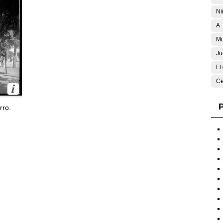
Ni
A
Mu
Ju
E
Ce
P
rro.