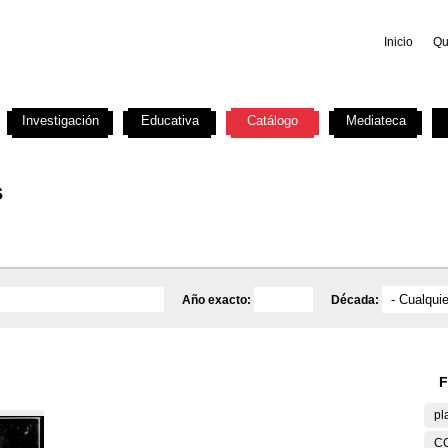
Inicio
Qu
Investigación
Educativa
Catálogo
Mediateca
s
Año exacto:
Década:
F
pl
C