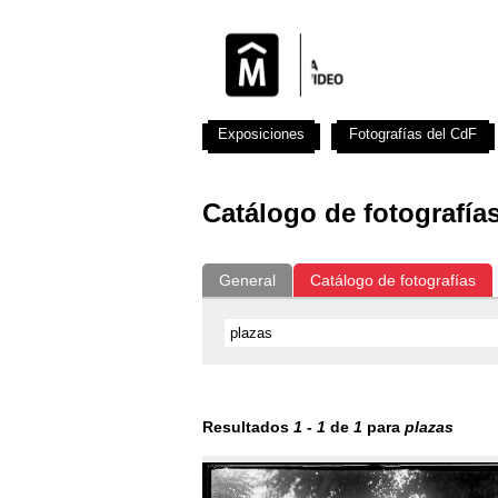
Exposiciones
Fotografías del CdF
Catálogo de fotografía
General
Catálogo de fotografías
Resultados
1
-
1
de
1
para
plazas