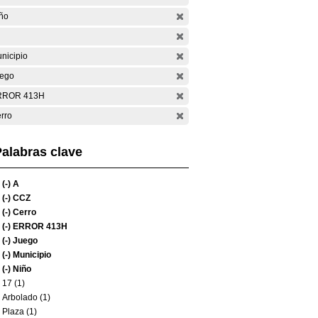
ño
nicipio
ego
RROR 413H
rro
alabras clave
(-)
A
(-)
CCZ
(-)
Cerro
(-)
ERROR 413H
(-)
Juego
(-)
Municipio
(-)
Niño
17 (1)
Arbolado (1)
Plaza (1)