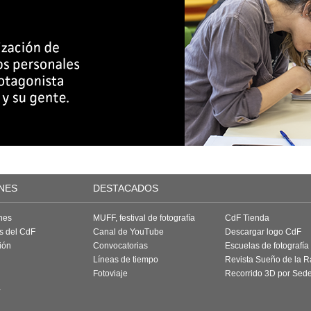
NES
DESTACADOS
nes
MUFF, festival de fotografía
CdF Tienda
as del CdF
Canal de YouTube
Descargar logo CdF
ión
Convocatorias
Escuelas de fotografía
Líneas de tiempo
Revista Sueño de la 
Fotoviaje
Recorrido 3D por Sed
a