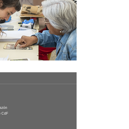
Razón
e CdF