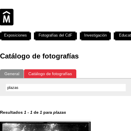
Exposiciones
Fotografías del CdF
Investigación
Educat
Catálogo de fotografías
General
Catálogo de fotografías
Resultados
1
-
1
de
1
para
plazas