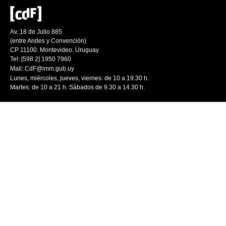
Av. 18 de Julio 885
(entre Andes y Convención)
CP 11100. Montevideo. Uruguay
Tel: [598 2] 1950 7960
Mail:
CdF@imm.gub.uy
Lunes, miércoles, jueves, viernes: de 10 a 19.30 h.
Martes: de 10 a 21 h. Sábados de 9.30 a 14.30 h.