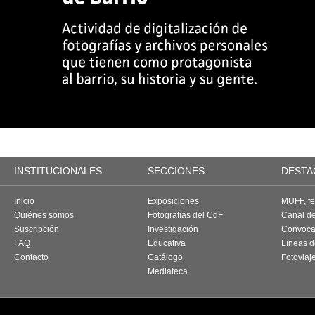
INSTITUCIONALES
SECCIONES
DESTA
Inicio
Exposiciones
MUFF, fes
Quiénes somos
Fotografías del CdF
Canal d
Suscripción
Investigación
Convoca
FAQ
Educativa
Líneas d
Contacto
Catálogo
Fotoviaj
Mediateca