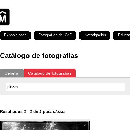
Exposiciones
Fotografías del CdF
Investigación
Educat
Catálogo de fotografías
General
Catálogo de fotografías
Resultados
1
-
1
de
1
para
plazas