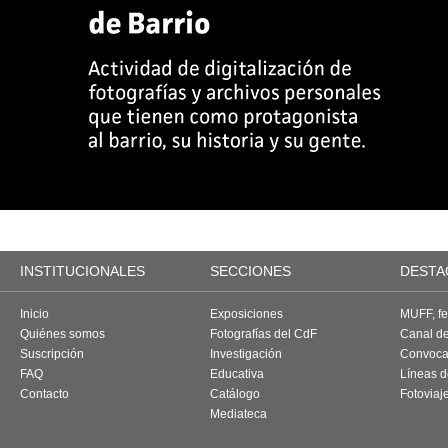
INSTITUCIONALES
SECCIONES
DESTA
Inicio
Exposiciones
MUFF, fes
Quiénes somos
Fotografías del CdF
Canal d
Suscripción
Investigación
Convoca
FAQ
Educativa
Líneas d
Contacto
Catálogo
Fotoviaj
Mediateca