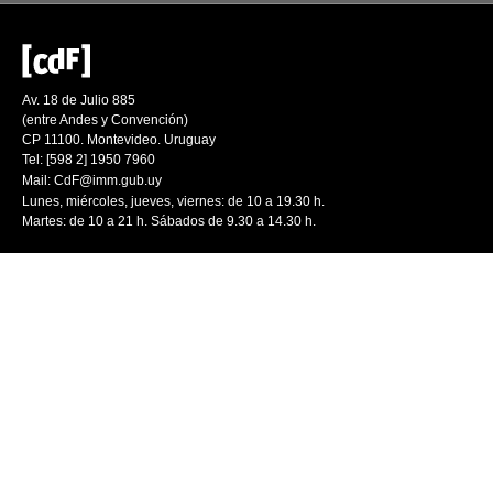
Av. 18 de Julio 885
(entre Andes y Convención)
CP 11100. Montevideo. Uruguay
Tel: [598 2] 1950 7960
Mail:
CdF@imm.gub.uy
Lunes, miércoles, jueves, viernes: de 10 a 19.30 h.
Martes: de 10 a 21 h. Sábados de 9.30 a 14.30 h.