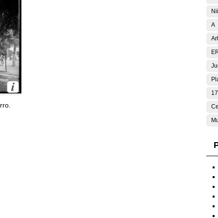
Ni
A
Ar
E
Ju
Pl
17
rro.
Ce
Mu
P