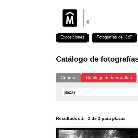
Exposiciones
Fotografías del CdF
Catálogo de fotografía
General
Catálogo de fotografías
Resultados
1
-
1
de
1
para
plazas