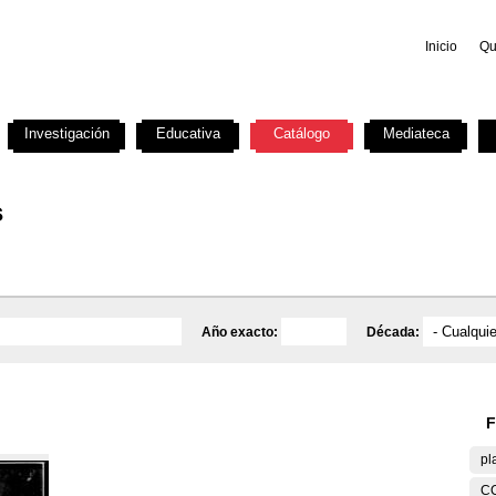
Inicio
Qu
Investigación
Educativa
Catálogo
Mediateca
s
Año exacto:
Década:
F
pl
C