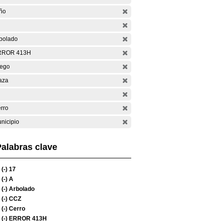
ño
bolado
RROR 413H
ego
aza
rro
nicipio
alabras clave
(-)
17
(-)
A
(-)
Arbolado
(-)
CCZ
(-)
Cerro
(-)
ERROR 413H