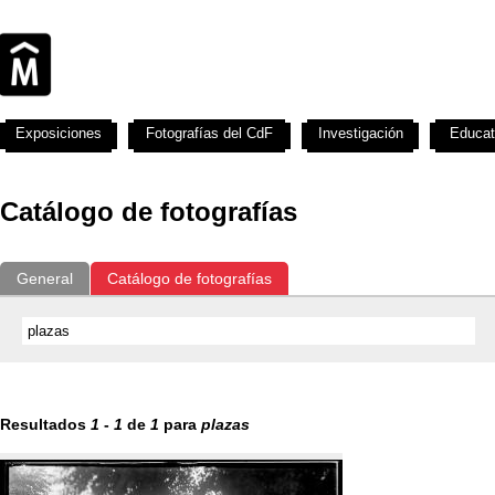
Exposiciones
Fotografías del CdF
Investigación
Educat
Catálogo de fotografías
General
Catálogo de fotografías
Resultados
1
-
1
de
1
para
plazas