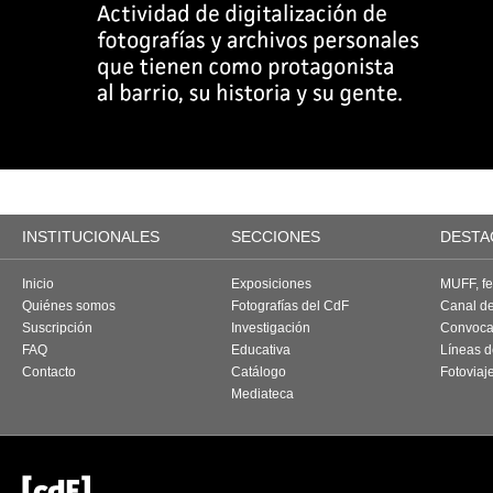
INSTITUCIONALES
SECCIONES
DESTA
Inicio
Exposiciones
MUFF, fes
Quiénes somos
Fotografías del CdF
Canal d
Suscripción
Investigación
Convoca
FAQ
Educativa
Líneas d
Contacto
Catálogo
Fotoviaj
Mediateca