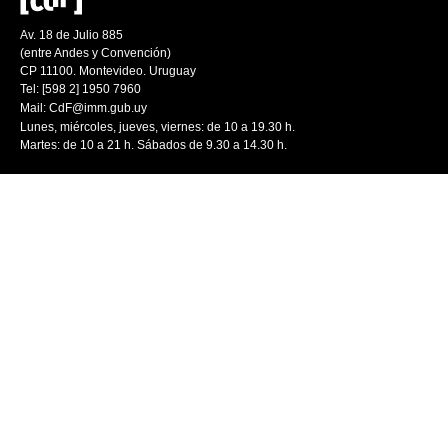
Av. 18 de Julio 885
(entre Andes y Convención)
CP 11100. Montevideo. Uruguay
Tel: [598 2] 1950 7960
Mail:
CdF@imm.gub.uy
Lunes, miércoles, jueves, viernes: de 10 a 19.30 h.
Martes: de 10 a 21 h. Sábados de 9.30 a 14.30 h.