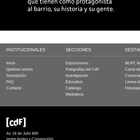
INSTITUCIONALES
SECCIONES
DESTA
Inicio
Exposiciones
MUFF, fes
Quiénes somos
Fotografías del CdF
Canal d
Suscripción
Investigación
Convoca
FAQ
Educativa
Líneas d
Contacto
Catálogo
Fotoviaj
Mediateca
Av. 18 de Julio 885
(entre Andes y Convención)