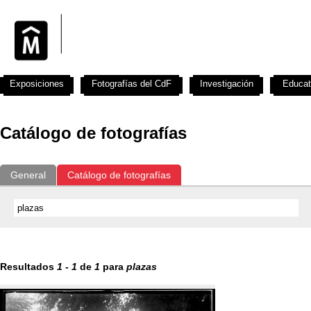
Exposiciones
Fotografías del CdF
Investigación
Educat
Catálogo de fotografías
General
Catálogo de fotografías
Resultados
1
-
1
de
1
para
plazas