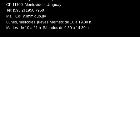
CP 11100. Montevideo. Uruguay
Tel: [598 2] 1950 7960
Mail:
CdF@imm.gub.uy
Lunes, miércoles, jueves, viernes: de 10 a 19.30 h.
Martes: de 10 a 21 h. Sábados de 9.30 a 14.30 h.