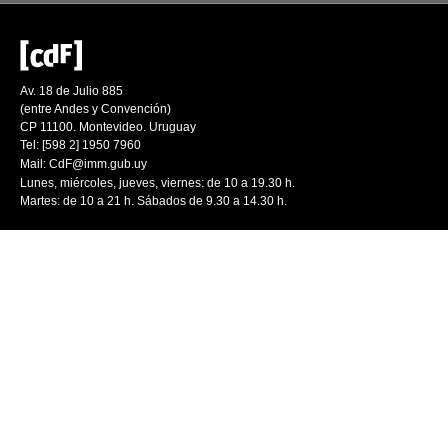
Av. 18 de Julio 885
(entre Andes y Convención)
CP 11100. Montevideo. Uruguay
Tel: [598 2] 1950 7960
Mail:
CdF@imm.gub.uy
Lunes, miércoles, jueves, viernes: de 10 a 19.30 h.
Martes: de 10 a 21 h. Sábados de 9.30 a 14.30 h.