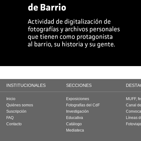
INSTITUCIONALES
SECCIONES
DESTA
Inicio
Exposiciones
MUFF, fes
Quiénes somos
Fotografías del CdF
Canal d
Suscripción
Investigación
Convoca
FAQ
Educativa
Líneas d
Contacto
Catálogo
Fotoviaj
Mediateca