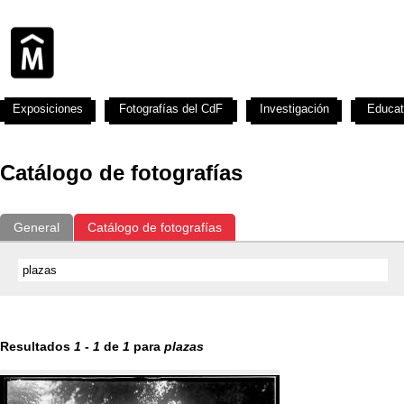
Exposiciones
Fotografías del CdF
Investigación
Educat
Catálogo de fotografías
General
Catálogo de fotografías
Resultados
1
-
1
de
1
para
plazas