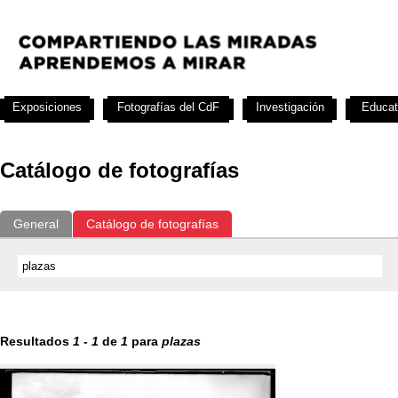
Exposiciones
Fotografías del CdF
Investigación
Educat
Catálogo de fotografías
General
Catálogo de fotografías
Resultados
1
-
1
de
1
para
plazas