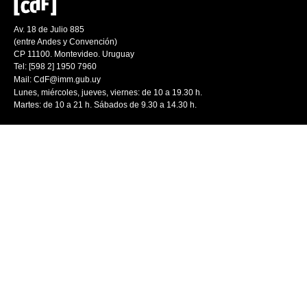
Av. 18 de Julio 885
(entre Andes y Convención)
CP 11100. Montevideo. Uruguay
Tel: [598 2] 1950 7960
Mail:
CdF@imm.gub.uy
Lunes, miércoles, jueves, viernes: de 10 a 19.30 h.
Martes: de 10 a 21 h. Sábados de 9.30 a 14.30 h.