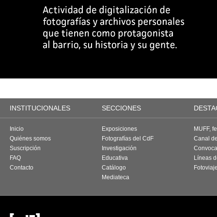
INSTITUCIONALES
SECCIONES
DESTA
Inicio
Exposiciones
MUFF, fes
Quiénes somos
Fotografías del CdF
Canal d
Suscripción
Investigación
Convoca
FAQ
Educativa
Líneas d
Contacto
Catálogo
Fotoviaj
Mediateca