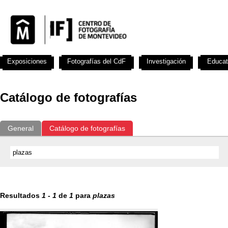
Exposiciones
Fotografías del CdF
Investigación
Educat
Catálogo de fotografías
General
Catálogo de fotografías
Resultados
1
-
1
de
1
para
plazas