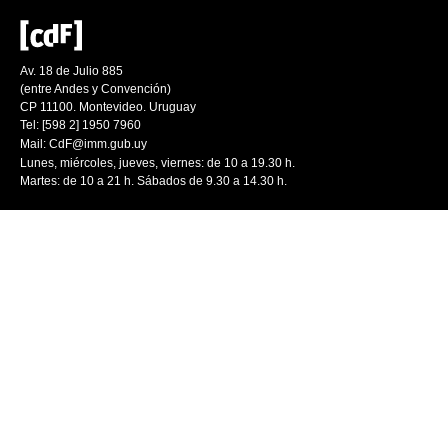
Av. 18 de Julio 885
(entre Andes y Convención)
CP 11100. Montevideo. Uruguay
Tel: [598 2] 1950 7960
Mail:
CdF@imm.gub.uy
Lunes, miércoles, jueves, viernes: de 10 a 19.30 h.
Martes: de 10 a 21 h. Sábados de 9.30 a 14.30 h.