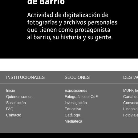
INSTITUCIONALES
SECCIONES
DESTA
Inicio
Exposiciones
MUFF, fes
Quiénes somos
Fotografías del CdF
Canal d
Suscripción
Investigación
Convoca
FAQ
Educativa
Líneas d
Contacto
Catálogo
Fotoviaj
Mediateca