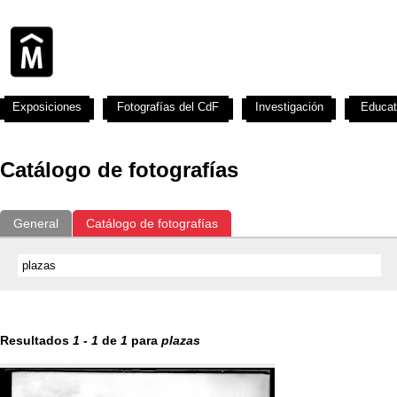
Exposiciones
Fotografías del CdF
Investigación
Educat
Catálogo de fotografías
General
Catálogo de fotografías
Resultados
1
-
1
de
1
para
plazas