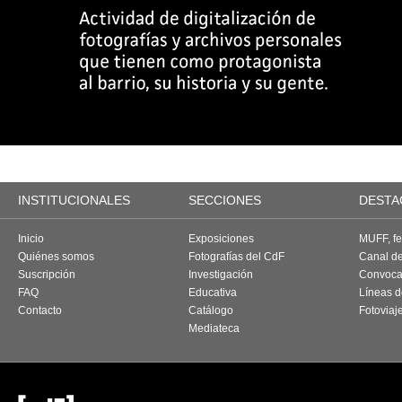
INSTITUCIONALES
SECCIONES
DESTA
Inicio
Exposiciones
MUFF, fes
Quiénes somos
Fotografías del CdF
Canal d
Suscripción
Investigación
Convoca
FAQ
Educativa
Líneas d
Contacto
Catálogo
Fotoviaj
Mediateca