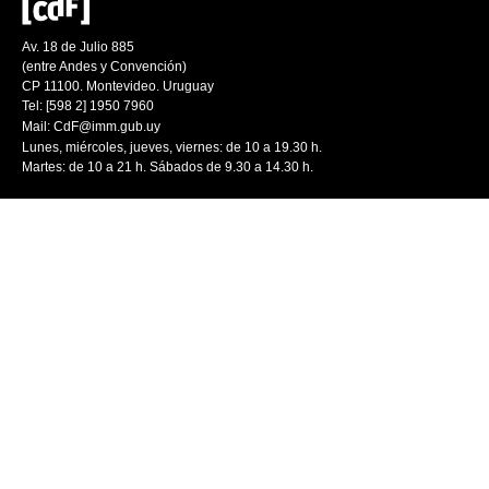
Av. 18 de Julio 885
(entre Andes y Convención)
CP 11100. Montevideo. Uruguay
Tel: [598 2] 1950 7960
Mail:
CdF@imm.gub.uy
Lunes, miércoles, jueves, viernes: de 10 a 19.30 h.
Martes: de 10 a 21 h. Sábados de 9.30 a 14.30 h.