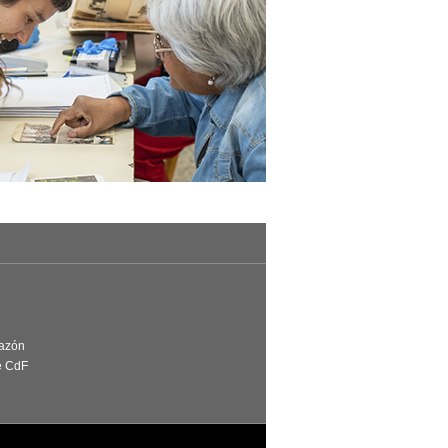
Razón
e CdF