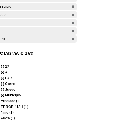
nicipio
ego
rro
alabras clave
(-)
17
(-)
A
(-)
CCZ
(-)
Cerro
(-)
Juego
(-)
Municipio
Arbolado (1)
ERROR 413H (1)
Niño (1)
Plaza (1)