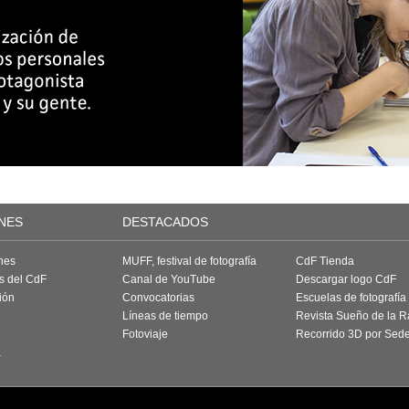
NES
DESTACADOS
nes
MUFF, festival de fotografía
CdF Tienda
as del CdF
Canal de YouTube
Descargar logo CdF
ión
Convocatorias
Escuelas de fotografía
Líneas de tiempo
Revista Sueño de la 
Fotoviaje
Recorrido 3D por Sed
a