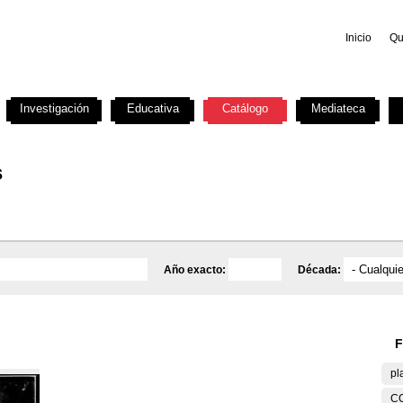
Inicio
Qu
Investigación
Educativa
Catálogo
Mediateca
s
Año exacto:
Década:
F
pl
C