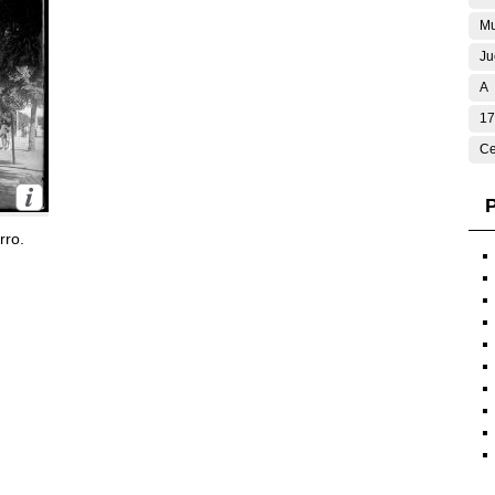
Mu
Ju
A
17
Ce
P
rro.