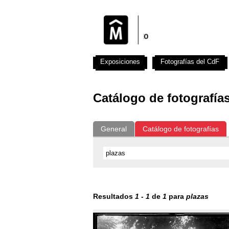
Exposiciones
Fotografías del CdF
Catálogo de fotografía
General
Catálogo de fotografías
Resultados
1
-
1
de
1
para
plazas