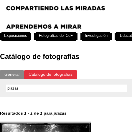
Exposiciones
Fotografías del CdF
Investigación
Educat
Catálogo de fotografías
General
Catálogo de fotografías
Resultados
1
-
1
de
1
para
plazas