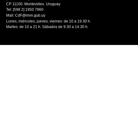
CP 11100. Montevideo. Uruguay
Tel: [598 2] 1950 7960
Mail:
CdF@imm.gub.uy
Lunes, miércoles, jueves, viernes: de 10 a 19.30 h.
Martes: de 10 a 21 h. Sábados de 9.30 a 14.30 h.