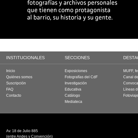
INSTITUCIONALES
SECCIONES
DESTA
Inicio
Exposiciones
MUFF, fes
Quiénes somos
Fotografías del CdF
Canal d
Suscripción
Investigación
Convoca
FAQ
Educativa
Líneas d
Contacto
Catálogo
Fotoviaj
Mediateca
Av. 18 de Julio 885
(entre Andes y Convención)