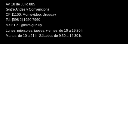
Av. 18 de Julio 885
(entre Andes y Convención)
CP 11100. Montevideo. Uruguay
Tel: [598 2] 1950 7960
Mail:
CdF@imm.gub.uy
Lunes, miércoles, jueves, viernes: de 10 a 19.30 h.
Martes: de 10 a 21 h. Sábados de 9.30 a 14.30 h.