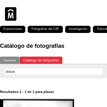
Exposiciones
Fotografías del CdF
Investigación
Educat
Catálogo de fotografías
General
Catálogo de fotografías
Resultados
1
-
1
de
1
para
plazas