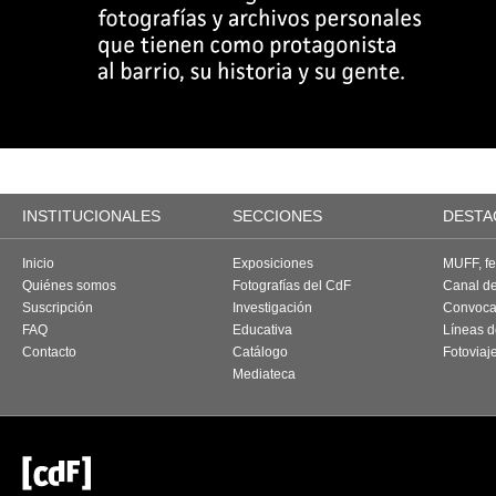
INSTITUCIONALES
SECCIONES
DESTA
Inicio
Exposiciones
MUFF, fes
Quiénes somos
Fotografías del CdF
Canal d
Suscripción
Investigación
Convoca
FAQ
Educativa
Líneas d
Contacto
Catálogo
Fotoviaj
Mediateca