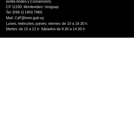
(entre Andes y Convención)
CP 11100. Montevideo. Uruguay
Tel: [598 2] 1950 7960
Mail:
CdF@imm.gub.uy
Lunes, miércoles, jueves, viernes: de 10 a 19.30 h.
Martes: de 10 a 21 h. Sábados de 9.30 a 14.30 h.