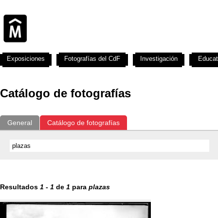
Exposiciones
Fotografías del CdF
Investigación
Educat
Catálogo de fotografías
General
Catálogo de fotografías
Resultados
1
-
1
de
1
para
plazas