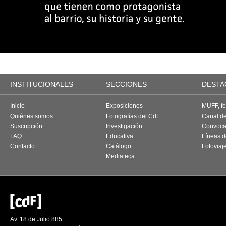
INSTITUCIONALES
SECCIONES
DESTA
Inicio
Exposiciones
MUFF, fes
Quiénes somos
Fotografías del CdF
Canal d
Suscripción
Investigación
Convoca
FAQ
Educativa
Líneas d
Contacto
Catálogo
Fotoviaj
Mediateca
Av. 18 de Julio 885