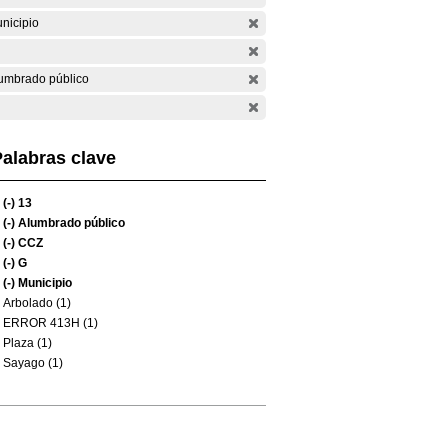
nicipio
umbrado público
alabras clave
(-)
13
(-)
Alumbrado público
(-)
CCZ
(-)
G
(-)
Municipio
Arbolado (1)
ERROR 413H (1)
Plaza (1)
Sayago (1)