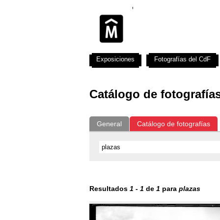
Exposiciones
Fotografías del CdF
Catálogo de fotografía
General
Catálogo de fotografías
Resultados
1
-
1
de
1
para
plazas