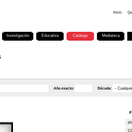
Inicio
Qu
Investigación
Educativa
Catálogo
Mediateca
s
Año exacto:
Década:
F
pl
C