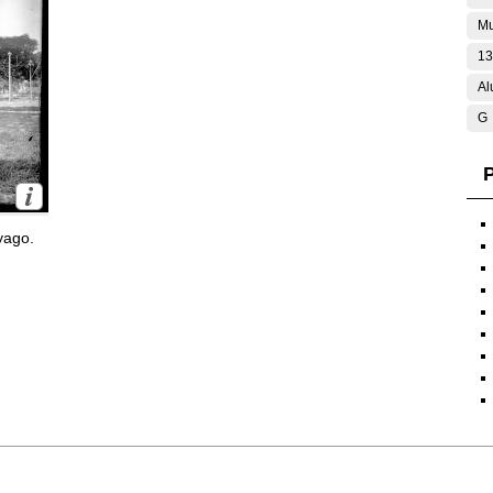
Mu
13
Al
G
P
yago.