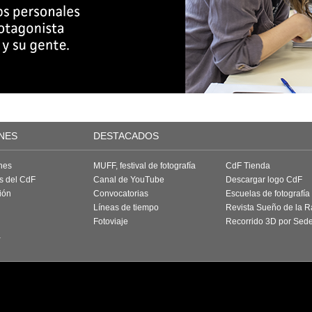
NES
DESTACADOS
nes
MUFF, festival de fotografía
CdF Tienda
as del CdF
Canal de YouTube
Descargar logo CdF
ión
Convocatorias
Escuelas de fotografía
Líneas de tiempo
Revista Sueño de la 
Fotoviaje
Recorrido 3D por Sed
a