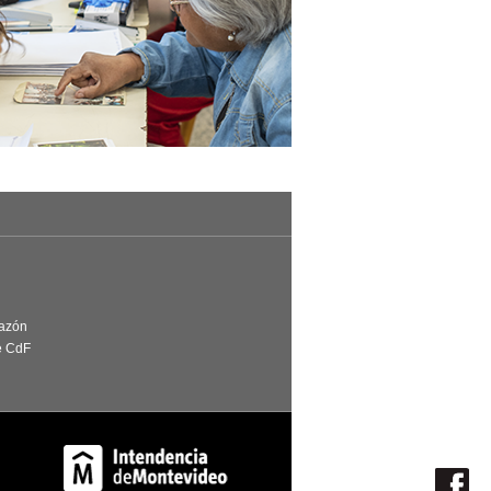
Razón
e CdF