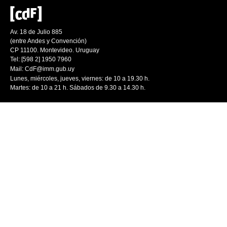
Av. 18 de Julio 885
(entre Andes y Convención)
CP 11100. Montevideo. Uruguay
Tel: [598 2] 1950 7960
Mail:
CdF@imm.gub.uy
Lunes, miércoles, jueves, viernes: de 10 a 19.30 h.
Martes: de 10 a 21 h. Sábados de 9.30 a 14.30 h.