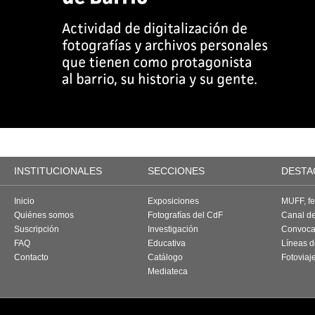
INSTITUCIONALES
SECCIONES
DESTA
Inicio
Exposiciones
MUFF, fes
Quiénes somos
Fotografías del CdF
Canal d
Suscripción
Investigación
Convoca
FAQ
Educativa
Líneas d
Contacto
Catálogo
Fotoviaj
Mediateca