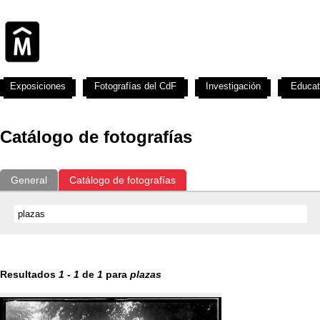
Exposiciones
Fotografías del CdF
Investigación
Educat
Catálogo de fotografías
General
Catálogo de fotografías
Resultados
1
-
1
de
1
para
plazas