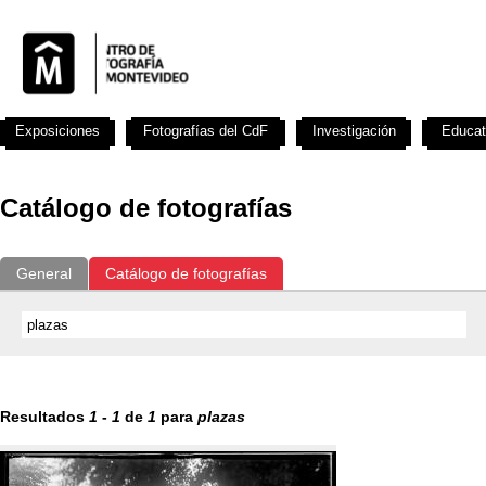
Exposiciones
Fotografías del CdF
Investigación
Educat
Catálogo de fotografías
General
Catálogo de fotografías
Resultados
1
-
1
de
1
para
plazas