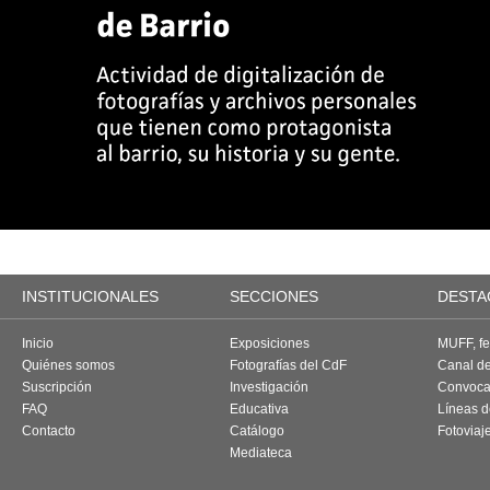
INSTITUCIONALES
SECCIONES
DESTA
Inicio
Exposiciones
MUFF, fes
Quiénes somos
Fotografías del CdF
Canal d
Suscripción
Investigación
Convoca
FAQ
Educativa
Líneas d
Contacto
Catálogo
Fotoviaj
Mediateca