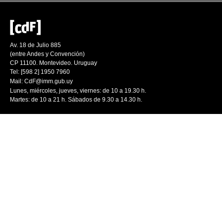
Av. 18 de Julio 885
(entre Andes y Convención)
CP 11100. Montevideo. Uruguay
Tel: [598 2] 1950 7960
Mail:
CdF@imm.gub.uy
Lunes, miércoles, jueves, viernes: de 10 a 19.30 h.
Martes: de 10 a 21 h. Sábados de 9.30 a 14.30 h.