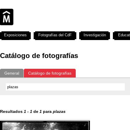
Exposiciones
Fotografías del CdF
Investigación
Educat
Catálogo de fotografías
General
Catálogo de fotografías
Resultados
1
-
1
de
1
para
plazas