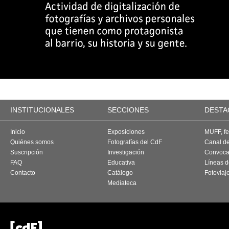
INSTITUCIONALES
SECCIONES
DESTA
Inicio
Exposiciones
MUFF, fes
Quiénes somos
Fotografías del CdF
Canal d
Suscripción
Investigación
Convoca
FAQ
Educativa
Líneas d
Contacto
Catálogo
Fotoviaj
Mediateca