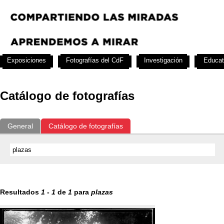
Exposiciones
Fotografías del CdF
Investigación
Educat
Catálogo de fotografías
General
Catálogo de fotografías
Resultados
1
-
1
de
1
para
plazas