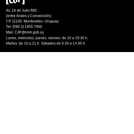
Av. 18 de Julio 885
(entre Andes y Convención)
CP 11100. Montevideo. Uruguay
Tel: [598 2] 1950 7960
Mail:
CdF@imm.gub.uy
Lunes, miércoles, jueves, viernes: de 10 a 19.30 h.
Martes: de 10 a 21 h. Sábados de 9.30 a 14.30 h.