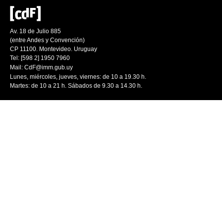
Av. 18 de Julio 885
(entre Andes y Convención)
CP 11100. Montevideo. Uruguay
Tel: [598 2] 1950 7960
Mail:
CdF@imm.gub.uy
Lunes, miércoles, jueves, viernes: de 10 a 19.30 h.
Martes: de 10 a 21 h. Sábados de 9.30 a 14.30 h.