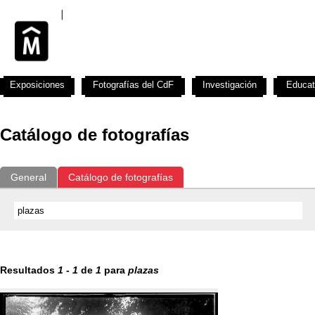
Exposiciones
Fotografías del CdF
Investigación
Educat
Catálogo de fotografías
General
Catálogo de fotografías
Resultados
1
-
1
de
1
para
plazas