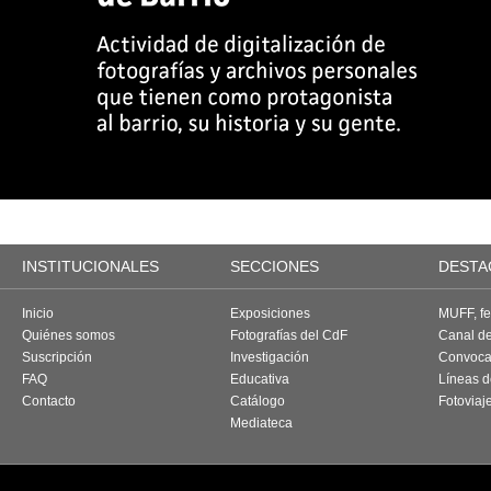
INSTITUCIONALES
SECCIONES
DESTA
Inicio
Exposiciones
MUFF, fes
Quiénes somos
Fotografías del CdF
Canal d
Suscripción
Investigación
Convoca
FAQ
Educativa
Líneas d
Contacto
Catálogo
Fotoviaj
Mediateca