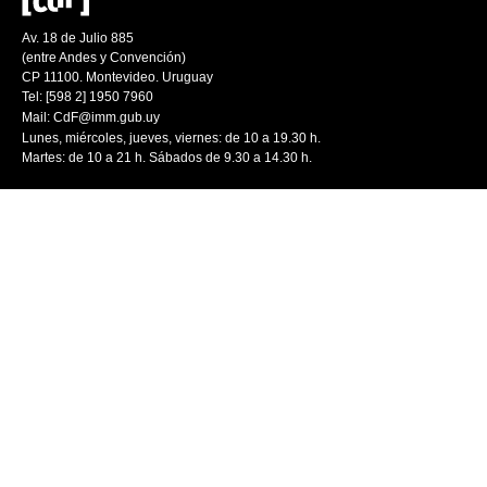
Av. 18 de Julio 885
(entre Andes y Convención)
CP 11100. Montevideo. Uruguay
Tel: [598 2] 1950 7960
Mail:
CdF@imm.gub.uy
Lunes, miércoles, jueves, viernes: de 10 a 19.30 h.
Martes: de 10 a 21 h. Sábados de 9.30 a 14.30 h.