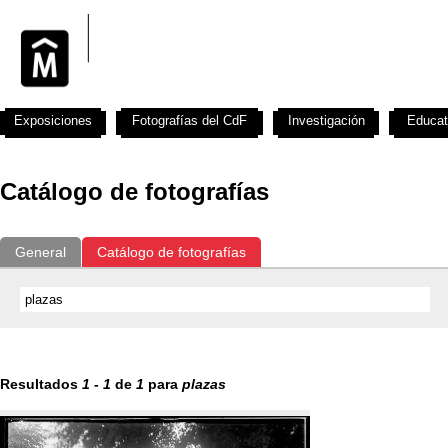
Exposiciones
Fotografías del CdF
Investigación
Educat
Catálogo de fotografías
General
Catálogo de fotografías
Resultados
1
-
1
de
1
para
plazas