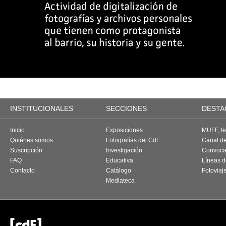
INSTITUCIONALES
SECCIONES
DESTA
Inicio
Exposiciones
MUFF, fes
Quiénes somos
Fotografías del CdF
Canal d
Suscripción
Investigación
Convoca
FAQ
Educativa
Líneas d
Contacto
Catálogo
Fotoviaj
Mediateca