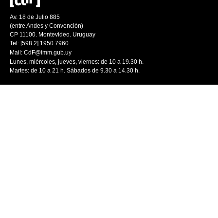
Av. 18 de Julio 885
(entre Andes y Convención)
CP 11100. Montevideo. Uruguay
Tel: [598 2] 1950 7960
Mail:
CdF@imm.gub.uy
Lunes, miércoles, jueves, viernes: de 10 a 19.30 h.
Martes: de 10 a 21 h. Sábados de 9.30 a 14.30 h.