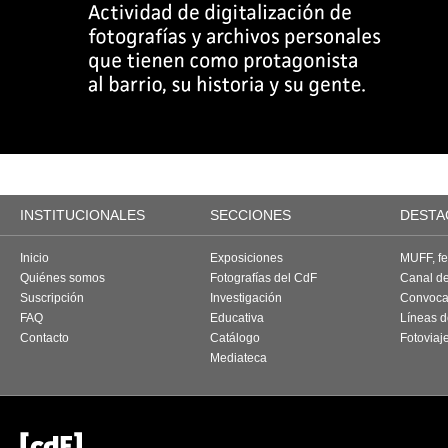
INSTITUCIONALES
SECCIONES
DESTA
Inicio
Exposiciones
MUFF, fes
Quiénes somos
Fotografías del CdF
Canal d
Suscripción
Investigación
Convoca
FAQ
Educativa
Líneas d
Contacto
Catálogo
Fotoviaj
Mediateca