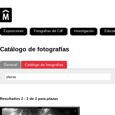
Exposiciones
Fotografías del CdF
Investigación
Educat
Catálogo de fotografías
General
Catálogo de fotografías
Resultados
1
-
1
de
1
para
plazas