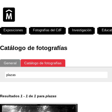
Exposiciones
Fotografías del CdF
Investigación
Educat
Catálogo de fotografías
General
Catálogo de fotografías
Resultados
1
-
1
de
1
para
plazas