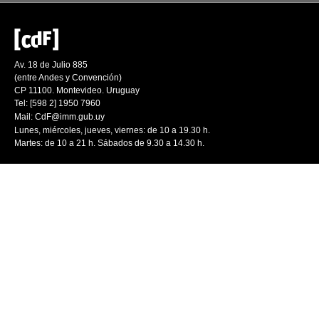
Av. 18 de Julio 885
(entre Andes y Convención)
CP 11100. Montevideo. Uruguay
Tel: [598 2] 1950 7960
Mail:
CdF@imm.gub.uy
Lunes, miércoles, jueves, viernes: de 10 a 19.30 h.
Martes: de 10 a 21 h. Sábados de 9.30 a 14.30 h.