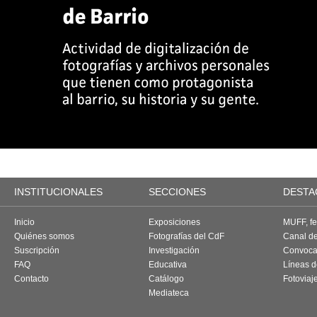
INSTITUCIONALES
SECCIONES
DESTA
Inicio
Exposiciones
MUFF, fes
Quiénes somos
Fotografías del CdF
Canal d
Suscripción
Investigación
Convoca
FAQ
Educativa
Líneas d
Contacto
Catálogo
Fotoviaj
Mediateca