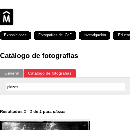
Exposiciones
Fotografías del CdF
Investigación
Educat
Catálogo de fotografías
General
Catálogo de fotografías
Resultados
1
-
1
de
1
para
plazas