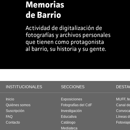
INSTITUCIONALES
SECCIONES
DESTA
Inicio
Exposiciones
MUFF, fes
Quiénes somos
Fotografías del CdF
Canal d
Suscripción
Investigación
Convoca
FAQ
Educativa
Líneas d
Contacto
Catálogo
Fotoviaj
Mediateca