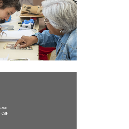
Razón
e CdF