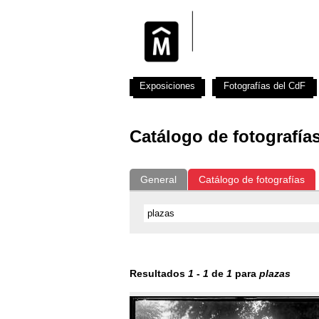
Exposiciones
Fotografías del CdF
Catálogo de fotografía
General
Catálogo de fotografías
Resultados
1
-
1
de
1
para
plazas