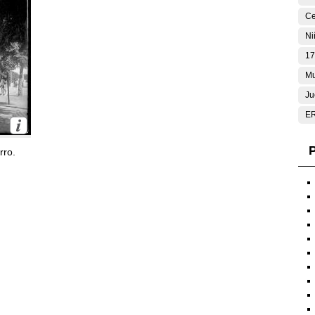
Ce
Ni
17
Mu
Ju
E
P
rro.