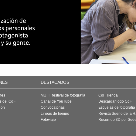
NES
DESTACADOS
nes
MUFF, festival de fotografía
CdF Tienda
as del CdF
Canal de YouTube
Descargar logo CdF
ión
Convocatorias
Escuelas de fotografía
Líneas de tiempo
Revista Sueño de la 
Fotoviaje
Recorrido 3D por Sed
a