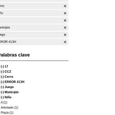
rro
ño
nicipio
ego
RROR 413H
alabras clave
(-)
17
(-)
CCZ
(-)
Cerro
(-)
ERROR 413H
(-)
Juego
(-)
Municipio
(-)
Niño
A (1)
Arbolado (1)
Plaza (1)