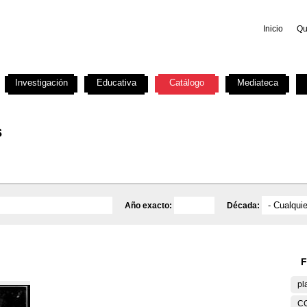
Inicio
Qu
Investigación
Educativa
Catálogo
Mediateca
s
Año exacto:
Década:
F
pl
C